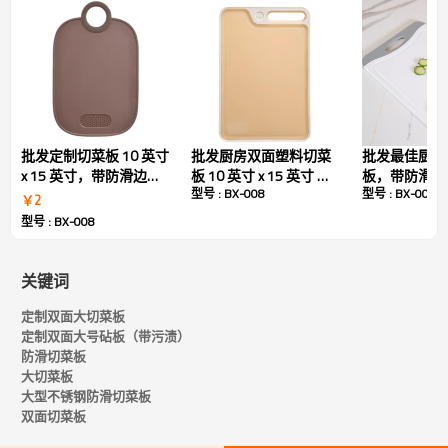
具吸引力的机会，让您的产品脱颖而出。它支持全
面的定制选项，包括尺寸、材质成分、标识印刷和
包装调整，非常适合自有品牌计划和促销策略。
无论针对的是高档零售商、厨具经销商还是专业烹
饪市场，这款切菜板都将优质、实用性能和长期价
批发定制切菜板 10 英寸
批发厨房双面塑料切菜
批发最佳厨房
值融入到单一、适销对路的 SKU 中。
x 15 英寸，带防滑边缘
板 10 英寸 x 15 英寸 带
板，带防滑脚
型号 : BX-008
型号 : BX-008
和蒜泥器
防滑脚和汁槽
￥
2
型号 : BX-008
技术规格
关键词
姓名：
案板
定制双面大切菜板
定制双面大号砧板（带污渍）
颜色：
白色和定制
防滑切菜板
材料：
塑料和TPE
大切菜板
大型不锈钢防滑切菜板
高耐用性：
是的
双面切菜板
受到推崇的：
厨房