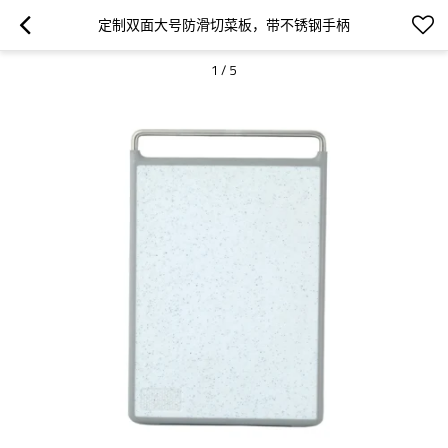
定制双面大号防滑切菜板，带不锈钢手柄
1
/
5