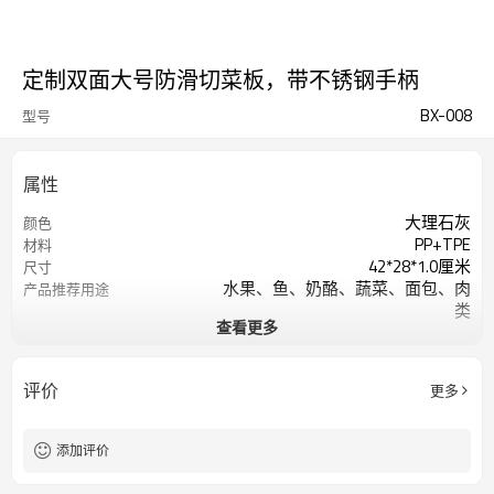
定制双面大号防滑切菜板，带不锈钢手柄
BX-008
型号
属性
大理石灰
颜色
PP+TPE
材料
42*28*1.0厘米
尺寸
水果、鱼、奶酪、蔬菜、面包、肉
产品推荐用途
类
查看更多
椭圆形
形状
可用洗碗机清洗
产品保养
评价
更多
添加评价