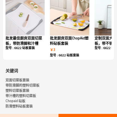
防溢功能
厨房 Chopaid 砧板技术规格
批发最佳厨房双面切菜
批发厨房双面ChopAid塑
定制双面大号
姓名：
Chopaid 砧板
板，带防滑脚和汁槽
料砧板套装
板，带不锈钢
型号 : 6622 砧板套装
型号 : 6622 
颜色：
橙色、绿色和可定制
￥
3
型号 : 6622 砧板套装
材料：
塑料和PET
高耐用性：
是的
关键词
受到推崇的：
厨房
双面切菜板套装
产品尺寸：
31*23*1厘米 38*29*1厘米
带防滑脚的塑料切菜板
塑料切菜板套装
物品重量：
35盎司
带汁槽的塑料切菜板
形状：
矩形的
Chopaid 砧板
防滑塑料砧板套装
特色：
双面材质，多功能
可用洗碗机清洗：
是的