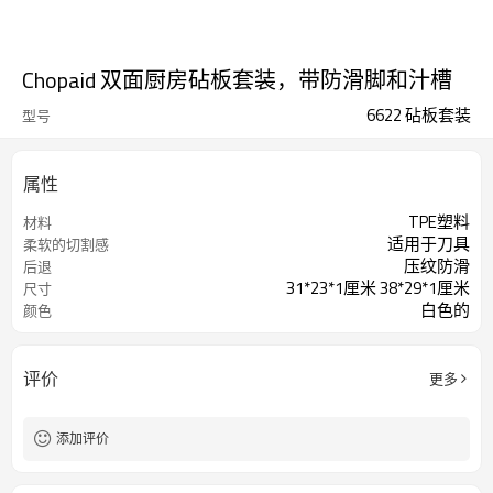
Chopaid 双面厨房砧板套装，带防滑脚和汁槽
6622 砧板套装
型号
属性
TPE塑料
材料
适用于刀具
柔软的切割感
压纹防滑
后退
31*23*1厘米 38*29*1厘米
尺寸
白色的
颜色
评价
更多
添加评价