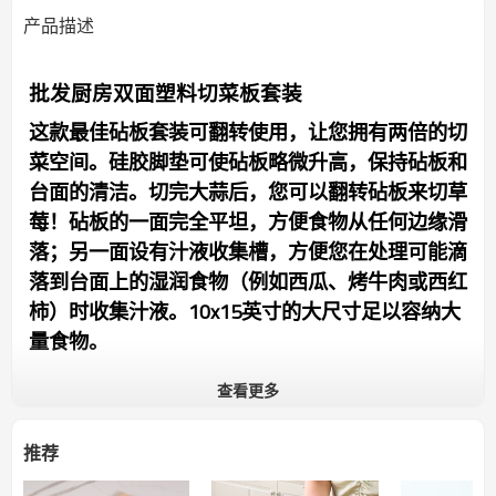
产品描述
批发厨房双面塑料切菜板套装
这款最佳砧板套装可翻转使用，让您拥有两倍的切
菜空间。硅胶脚垫可使砧板略微升高，保持砧板和
台面的清洁。切完大蒜后，您可以翻转砧板来切草
莓！砧板的一面完全平坦，方便食物从任何边缘滑
落；另一面设有汁液收集槽，方便您在处理可能滴
落到台面上的湿润食物（例如西瓜、烤牛肉或西红
柿）时收集汁液。10x15英寸的大尺寸足以容纳大
量食物。
查看更多
特征
防滑硅胶边缘
推荐
耐用的切割表面
防滑固定功能