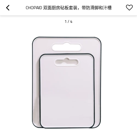
CHOPAID 双面厨房砧板套装，带防滑脚和汁槽
1
/
4