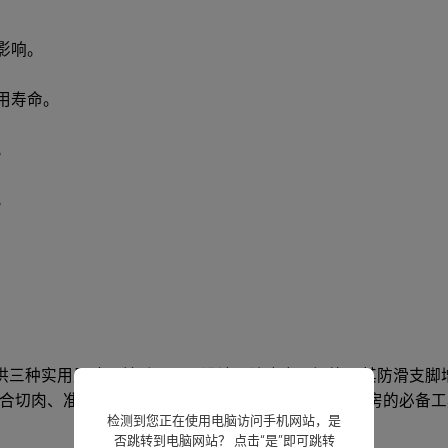
影响。
用寿命。
。
。
，提供三种实用尺寸，并采用双面设计，防止交叉污染。其防滑支
合切肉、准备蔬菜、切面包等，是任何注重环保的厨房的必备工
检测到您正在使用电脑访问手机网站，是
否跳转到电脑网站？ 点击“是”即可跳转