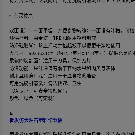
持刀片锋利。这款耐用、可用洗碗机清洗且经 FDA 认证
✅主要特点
双面设计：一面平坦，方便食物转移；一面设有汁槽，可接
环保材料：由麦秸、TPE 和耐用塑料制成
防滑硅胶脚：防止滑动并抬起板子以便更干净地使用
大尺寸：40×30×1cm（约15.7英寸x 11.8英寸）提供充足
柔软的切割面：适用于刀具，保护刀片
防溢功能：果汁通道有助于容纳水果和肉类等液体
耐用且用途广泛：适用于干湿食物的准备
可用洗碗机清洗：清洁快速、卫生
FDA 认证：可安全接触食品
颜色：绿色（可定制）
4.
批发仿大理石塑料切菜板
用批发仿大理石塑料砧板升级您的厨房日常。这款多功能时尚的砧