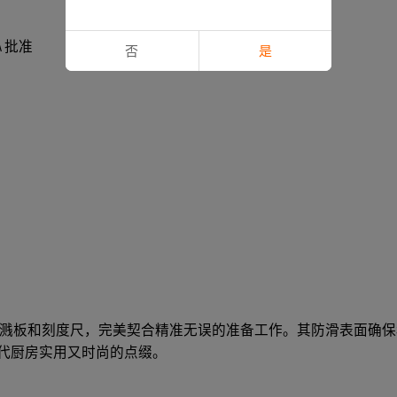
 批准
否
是
溅板和刻度尺，完美契合精准无误的准备工作。其防滑表面确保
现代厨房实用又时尚的点缀。