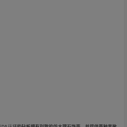
 FDA 认证的砧板拥有别致的仿大理石饰面，并提供两种宽敞