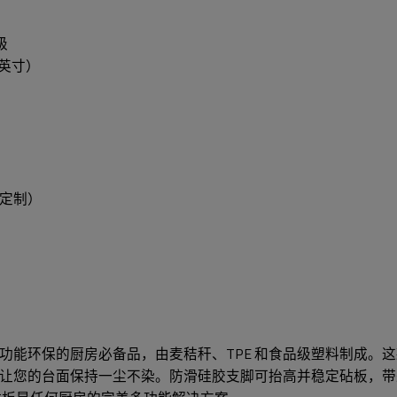
级
9 英寸）
定制）
环保的厨房必备品，由麦秸秆、TPE 和食品级塑料制成。这款可
让您的台面保持一尘不染。防滑硅胶支脚可抬高并稳定砧板，带