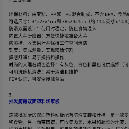
环保材料：由麦秸、PP 和 TPE 混合制成，不含 BPA，食品
可选尺寸：31×23×1cm 和 38×29×1cm（约 11.4 英寸 x 14.
防滑双面设计：使用时稳定，防止食物混入
内置大蒜研磨器：方便快捷地准备大蒜
防溅槽：收集果汁并保持工作空间清洁
刻度：集成测量，实现精确切割
握感舒适：易于握持和操作
时尚的大理石颜色选择：有灰色、白色和黑色可供选择（可
可用洗碗机清洗：易于清洁和维护
FDA 认证：可安全接触食品
3.
批发厨房双面塑料切菜板
这款批发厨房双面塑料砧板配有防滑支脚和汁槽，是一款多功能
移食物，另一面带凹槽，可收集肉类、水果和蔬菜的汁液，