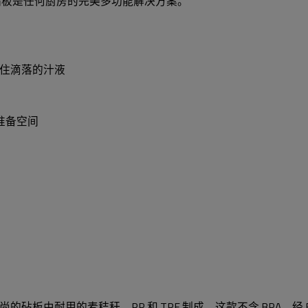
的砧板是任何厨房的完美多功能解决方案。
住滴落的汁液
的准备空间
板由耐用的麦秸秆、PP 和 TPE 制成。这款不含 BPA、经