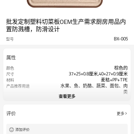
批发定制塑料切菜板OEM生产需求厨房用品内
置防溅槽，防滑设计
BX-005
型号
属性
棕色的
颜色
37×25×0.8厘米,40×27×0.9厘米
尺寸
麦秸+PP+TPE
材料
水果、鱼、奶酪、蔬菜、面包、肉
产品推荐用途
类
查看更多
矩形的
形状
可用洗碗机清洗
产品保养
评价
更多
添加评价