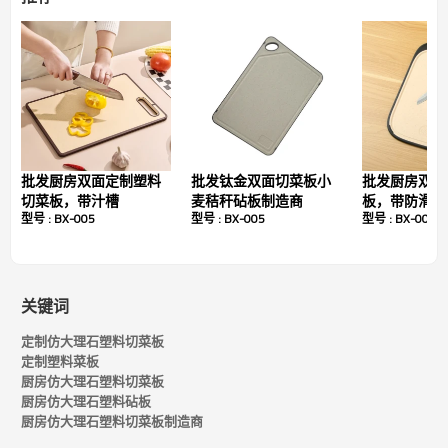
握感舒适：
厨房定制塑料切菜板技术规格
姓名：
颜色：
灰色、白色、黑色、灰色
批发厨房双面定制塑料
批发钛金双面切菜板小
批发厨房双面
切菜板，带汁槽
麦秸秆砧板制造商
板，带防滑脚
气质：
小麦秸秆+PP+TPE
型号 : BX-005
型号 : BX-005
型号 : BX-005
高耐用性：
是的
值得：
厨房
尺寸：
37X25X0.8厘米
关键词
40×27×0.9厘米
定制仿大理石塑料切菜板
重量：
22盎司
定制塑料菜板
29盎司
厨房仿大理石塑料切菜板
厨房仿大理石塑料砧板
形状：
矩形的
厨房仿大理石塑料切菜板制造商
独特性：
双面多功能