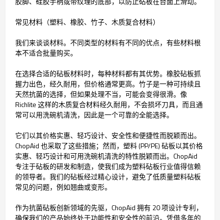
胶脚、硅胶手柄或带纹理的底部，以防止砧板在台面上滑动。
常见材料（塑料、橡胶、竹子、木质复合材料）
我们来谈谈材料。不同类型的材料有不同的优点，有些材料根
本不适合批量购买。
在选择合适的砧板材料时，每种材料都有其优势。橡胶砧板抓
握力出色，经久耐用，但价格通常更高。竹子是一种可持续且
天然抗菌的选择，但如果处理不当，可能会变得很滑。像
Richlite 这样的木质复合材料经久耐用，不会损坏刀具，而且通
常可以用洗碗机清洗，因此是一个可靠的全能选择。
它们以其价格实惠、轻巧设计、安全性和便捷性而脱颖而出。
ChopAid 也采取了这些措施；然而，塑料 (PP/PE) 砧板以其价格
实惠、轻巧设计和可用洗碗机清洗的特性脱颖而出。ChopAid
专注于砧板的研发和制造，使我们成为塑料砧板行业值得信赖
的领导者。我们的砧板经过精心设计，避免了低质量塑料砧板
常见的问题，例如翘曲或变形。
作为抗菌砧板创新领域的先驱，ChopAid 拥有 20 项设计专利，
确保我们的产品始终处于功能性和安全性的前沿。凭借多年的