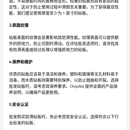
固，不易随着时间的推移而变形。较重的砧板则具有更高的稳
定性，这对于防止使用过程中滑倒至关重要。为了获得最佳性
能，我们建议使用厚度至少为 1 英寸的砧板。
3.表面纹理
砧板表面的纹理会显著影响其防滑性能。纹理表面可以提供额
外的抓地力，防止切割时滑动。在评估批发选项时，请寻找具
有防滑表面或经过处理以增强抓地力的砧板。
4.保养和维护
优质的砧板应该易于清洁和保养。塑料和玻璃等无孔材料易于
消毒，而木质砧板则需要特别保养，以防止翘曲和开裂。选择
批发砧板时，请考虑其保养要求。ChopAid 提供全面的产品保
养说明，以确保产品更耐用。
5.安全认证
批发购买防滑砧板时，务必考虑其安全认证。选择符合以下行
业标准的砧板：