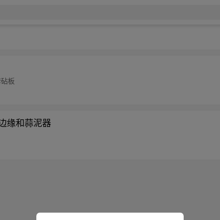
套砧板
防滑边缘和蒜泥器