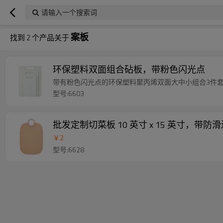
请输入一个搜索词
案板
找到
2
个产品关于
环保塑料双面组合砧板，带粉色闪光点
带有粉色闪光点的环保塑料聚丙烯双面大中小组合3件
型号:6603
批发定制切菜板 10 英寸 x 15 英寸，带
￥
2
型号:6628