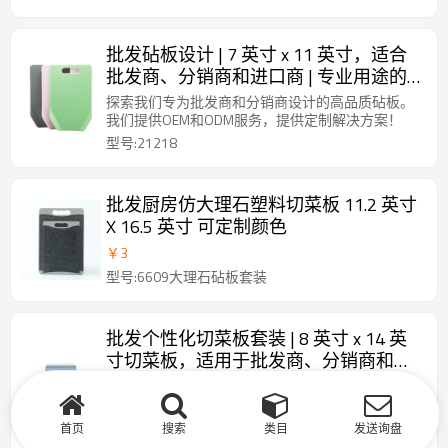
批发砧板设计 | 7 英寸 x 11 英寸，适合
批发商、分销商和进口商 | 专业用途的
高品质砧板
探索我们专为批发商和分销商设计的高品质砧板。
我们提供OEM和ODM服务，提供定制解决方案！
型号:21218
批发厨房仿大理石塑料切菜板 11.2 英寸
X 16.5 英寸 可定制颜色
￥
3
型号:6609大理石砧板套装
批发个性化切菜板套装 | 8 英寸 x 14 英
寸切菜板，适用于批发商、分销商和代
理商 | 专业厨房的 OEM 和 ODM 解决方
定制设计的厨房抽屉分类塑料砧板套装 | 非常适合
案
批发商和分销商 | 为专业厨房提供 OEM 和 ODM 解
决方案！
首页
搜索
类目
发送询盘
型号:21225