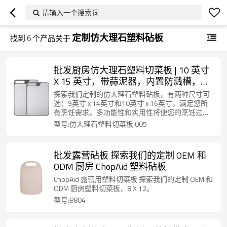
请输入一个搜索词
定制仿大理石塑料砧板
找到
6
个产品关于
批发厨房仿大理石塑料切菜板 | 10 英寸
X 15 英寸，带蒜泥器，内置防溅槽，防
滑设计
探索我们定制的仿大理石塑料砧板，有两种尺寸可
选：9英寸 x 14英寸和10英寸 x 16英寸，满足您所
有烹饪需求。多功能性和实用性将使您的烹饪过程
更加高效和愉悦！
型号:仿大理石塑料切菜板 005
批发露营砧板 探索我们的定制 OEM 和
ODM 厨房 ChopAid 塑料砧板
ChopAid 露营用塑料切菜板 探索我们的定制 OEM 和
ODM 厨房塑料切菜板，8 X 12。
型号:8804