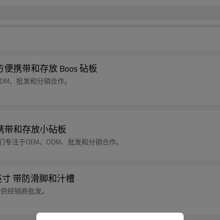
便携带和存放 Boos 砧板
ODM、批发和分销合作。
便携带和存放小砧板
们专注于OEM、ODM、批发和分销合作。
 英寸 带防滑脚和汁槽
，可供经销商批发。