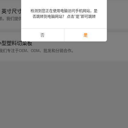
 5 英寸尺寸，方便携带和存放
检测到您正在使用电脑访问手机网站，是
否跳转到电脑网站？ 点击“是”即可跳转
携带。我们提供OEM和ODM服务，欢迎批发商和经销商！
否
是
的小型塑料切菜板
我们专注于OEM、ODM、批发和分销合作。