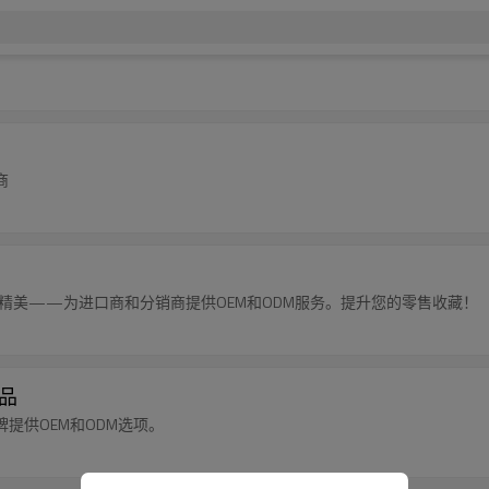
商
精美——为进口商和分销商提供OEM和ODM服务。提升您的零售收藏！
用品
提供OEM和ODM选项。