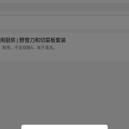
厨房 | 野营刀和切菜板套装
。耐用、不含双酚A、易于清洁。