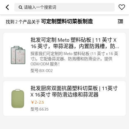
请输入一个搜索词
可定制塑料切菜板制造
找到
2
个产品关于
批发可定制 Meto 塑料砧板 | 11 英寸 X
16 英寸，带蒜泥器，内置防溅槽，防滑
设计，带秤
探索我们可定制的 Meto 塑料砧板 (11 英寸 x 16 英
寸)。它配备蒜泥器、防溅槽和防滑设计。提供
OEM/ODM 服务！
型号:BX-002
批发厨房双面抗菌塑料切菜板 | 11英寸
X 16英寸 带防滑边缘和蒜泥器
￥
2
-
2.5
型号:6635