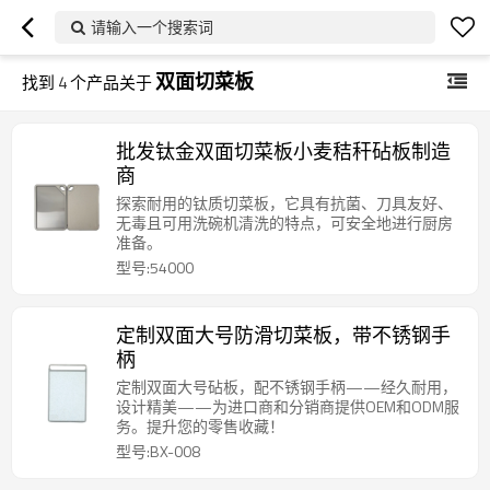
请输入一个搜索词
双面切菜板
找到
4
个产品关于
批发钛金双面切菜板小麦秸秆砧板制造
商
探索耐用的钛质切菜板，它具有抗菌、刀具友好、
无毒且可用洗碗机清洗的特点，可安全地进行厨房
准备。
型号:54000
定制双面大号防滑切菜板，带不锈钢手
柄
定制双面大号砧板，配不锈钢手柄——经久耐用，
设计精美——为进口商和分销商提供OEM和ODM服
务。提升您的零售收藏！
型号:BX-008