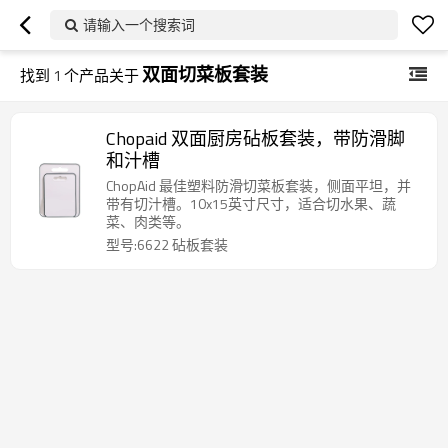
请输入一个搜索词
双面切菜板套装
找到
1
个产品关于
Chopaid 双面厨房砧板套装，带防滑脚
和汁槽
ChopAid 最佳塑料防滑切菜板套装，侧面平坦，并
带有切汁槽。10x15英寸尺寸，适合切水果、蔬
菜、肉类等。
型号:6622 砧板套装