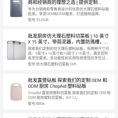
商和经销商的理想之选 | 提供定制
OEM/ODM 选项 | 健康抗菌
专为分销商和零售商设计的优质仿大理石塑料砧板
批发。享受OEM和ODM服务，打造独特品牌。
型号:352506
批发厨房仿大理石塑料切菜板 | 10 英寸
X 15 英寸，带蒜泥器，内置防溅槽，防
滑设计
探索我们定制的仿大理石塑料砧板，有两种尺寸可
选：9英寸 x 14英寸和10英寸 x 16英寸，满足您所
有烹饪需求。多功能性和实用性将使您的烹饪过程
更加高效和愉悦！
型号:仿大理石塑料切菜板 005
批发露营砧板 探索我们的定制 OEM 和
ODM 厨房 ChopAid 塑料砧板
ChopAid 露营用塑料切菜板 探索我们的定制 OEM 和
ODM 厨房塑料切菜板，8 X 12。
型号:8804