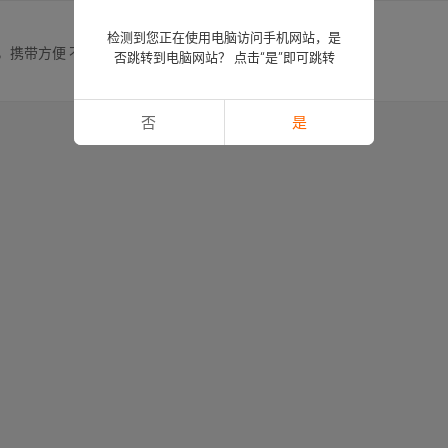
检测到您正在使用电脑访问手机网站，是
靠，携带方便 不锈钢切菜板制造商
否跳转到电脑网站？ 点击“是”即可跳转
否
是