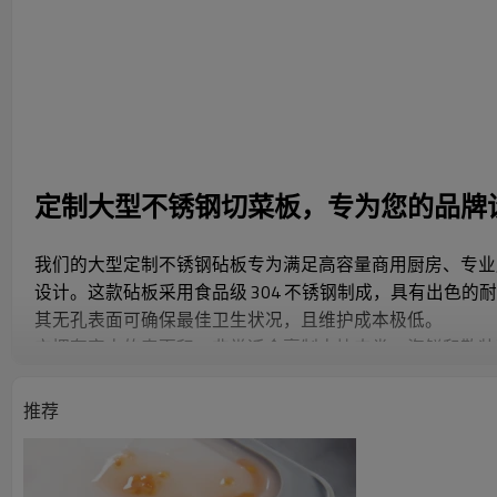
定制大型不锈钢切菜板，专为您的品牌
我们的大型定制不锈钢砧板专为满足高容量商用厨房、专业
设计。这款砧板采用食品级 304 不锈钢制成，具有出色的
其无孔表面可确保最佳卫生状况，且维护成本极低。
它拥有宽大的表面积，非常适合烹制大块肉类、海鲜和散装
前准备企业的理想之选。光滑的金属表面提升了其现代感，
下的安全性和稳定性。
推荐
这款切菜板的独特之处在于其完全定制功能，允许客户融入
装和符合其品牌定位的私人标签选项。
对于寻求通过优质、耐用和可定制的解决方案来增强其产品