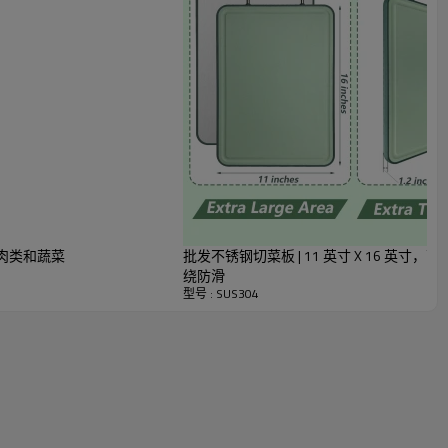
隔肉类和蔬菜
批发不锈钢切菜板 | 11 英寸 X 16 英
绕防滑
型号 : SUS304
不锈钢砧板
不锈钢 & 塑料 & 麦秸秆
是的