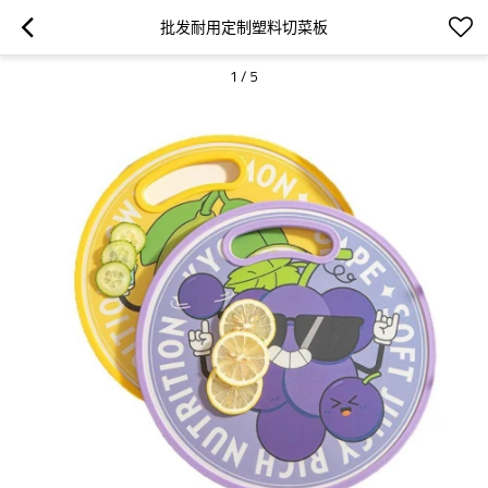
批发耐用定制塑料切菜板
1
/
5