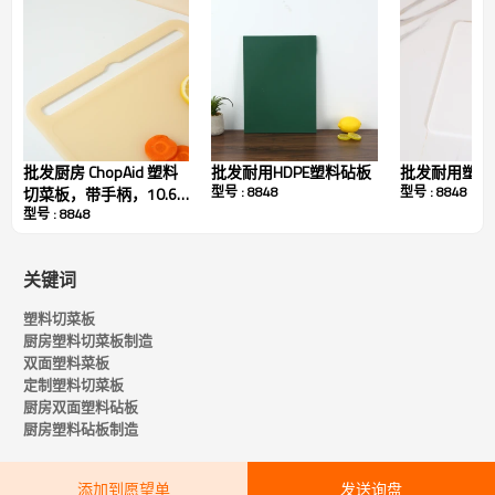
批发厨房 ChopAid 塑料
批发耐用HDPE塑料砧板
批发耐用塑料
型号 : 8848
型号 : 8848
切菜板，带手柄，10.6
型号 : 8848
英寸 x 15.7 英寸，带蒜
蓉磨碎器
定制塑料切菜板技术规格
关键词
塑料切菜板
厨房塑料切菜板制造
双面塑料菜板
定制塑料切菜板
厨房双面塑料砧板
厨房塑料砧板制造
添加到愿望单
发送询盘