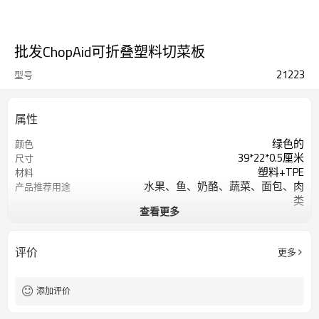
批发ChopAid可折叠塑料切菜板
21223
型号
属性
绿色的
颜色
39*22*0.5厘米
尺寸
塑料+TPE
材料
水果、鱼、奶酪、蔬菜、面包、肉
产品推荐用途
类
查看更多
扇形
形状
可用洗碗机清洗
产品保养
评价
更多
添加评价