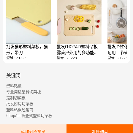
伙伴！
定制厨房折叠塑料砧板技术规格
批发猫形塑料菜板，猫
批发CHOPAID塑料砧板
批发个性化折
姓名：
可折叠塑料切菜板
形，带刀
露营户外用的多功能砧
耐用且节省空
型号 : 21223
型号 : 21223
型号 : 21223
板，方便携带易使用
解决方案定制
颜色：
绿色的
板
材料：
TPE及塑料
关键词
高耐用性：
是的
塑料砧板
受到推崇的：
厨房
专业用途塑料切菜板
定制切菜板
产品尺寸：
39X 22 X 0.5厘米
批发厨房切菜板
物品重量：
42盎司
塑料砧板经销商
ChopAid 折叠式塑料切菜板
形状：
扇形
特色：
多功能的
添加到愿望单
发送询盘