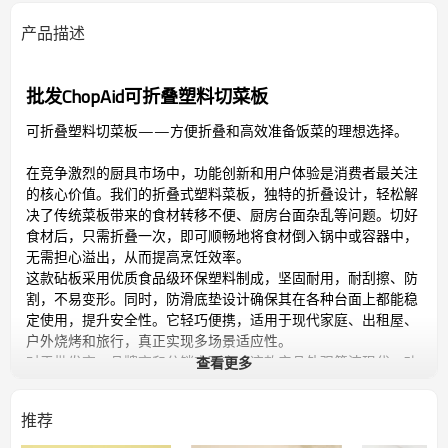
产品描述
批发ChopAid可折叠塑料切菜板
可折叠塑料切菜板——方便折叠和高效准备饭菜的理想选择。
在竞争激烈的厨具市场中，功能创新和用户体验是消费者最关注
的核心价值。我们的折叠式塑料菜板，独特的折叠设计，轻松解
决了传统菜板带来的食材转移不便、厨房台面杂乱等问题。切好
食材后，只需折叠一次，即可顺畅地将食材倒入锅中或容器中，
无需担心溢出，从而提高烹饪效率。
这款砧板采用优质食品级环保塑料制成，坚固耐用，耐刮擦、防
割，不易变形。同时，防滑底垫设计确保其在各种台面上都能稳
定使用，提升安全性。它轻巧便携，适用于现代家庭、出租屋、
户外烧烤和旅行，真正实现多场景适应性。
对于批发商、品牌商和分销商而言，这款产品外观简洁现代，功
查看更多
能设计紧贴消费者实际痛点，极具市场吸引力。我们支持OEM定
制，提供丰富的颜色选择和灵活的包装，并拥有稳定的供应链和
推荐
高效的生产能力，能够快速响应大批量订单需求。
选择我们，就意味着选择一个能为您带来销量与利润双赢的合作