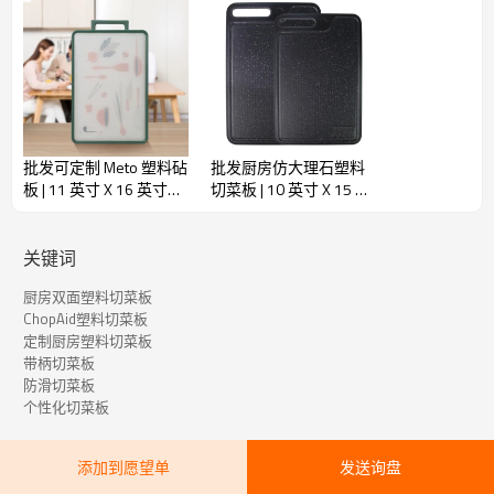
厨房常用塑料切菜板技术规格
姓名：
ChopAid 切菜板
批发可定制 Meto 塑料砧
批发厨房仿大理石塑料
颜色：
橙色、绿色和可定制
板 | 11 英寸 X 16 英寸，
切菜板 | 10 英寸 X 15 英
带蒜泥器，内置防溅
寸，带蒜泥器，内置防
材料：
塑料和PET
槽，防滑设计，带秤
溅槽，防滑设计
高耐用性：
是的
关键词
受到推崇的：
厨房
厨房双面塑料切菜板
ChopAid塑料切菜板
产品尺寸：
28X19X0.6厘米
定制厨房塑料切菜板
32X23X0.6厘米
带柄切菜板
36X27X0.6厘米
防滑切菜板
物品重量：
18盎司
个性化切菜板
形状：
矩形的
添加到愿望单
发送询盘
特色：
双面材质，多功能