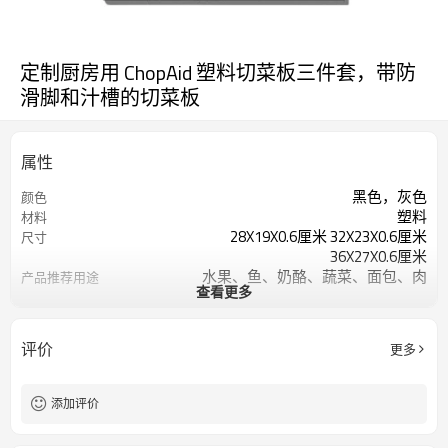
定制厨房用 ChopAid 塑料切菜板三件套，带防
滑脚和汁槽的切菜板
属性
黑色，灰色
颜色
塑料
材料
28X19X0.6厘米 32X23X0.6厘米
尺寸
36X27X0.6厘米
水果、鱼、奶酪、蔬菜、面包、肉
产品推荐用途
查看更多
类
矩形的
形状
可用洗碗机清洗
产品保养
评价
更多
添加评价