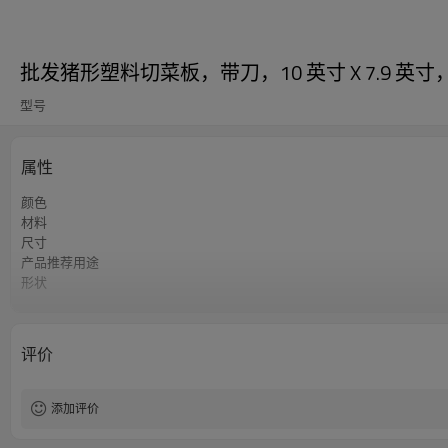
批发猪形塑料切菜板，带刀，10 英寸 X 7.9 
型号
属性
颜色
材料
尺寸
产品推荐用途
形状
产品保养
评价
添加评价