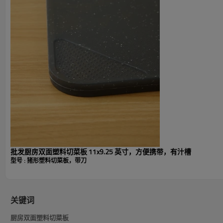
防滑设计：
防滑边缘确保使用过程中的稳定性，提供
验。
可定制选项：
我们专门根据您的特定需求定制厨房塑料
合您的厨房。
厨房猪形塑料切菜板技术规格
批发厨房双面塑料切菜板 11x9.25 英寸，方便携带，有汁槽
型号 : 猪形塑料切菜板，带刀
关键词
厨房双面塑料切菜板