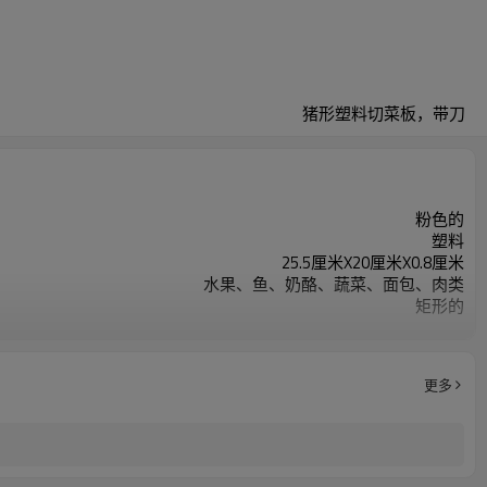
猪形塑料切菜板，带刀
粉色的
塑料
25.5厘米X20厘米X0.8厘米
水果、鱼、奶酪、蔬菜、面包、肉类
矩形的
可用洗碗机清洗
更多