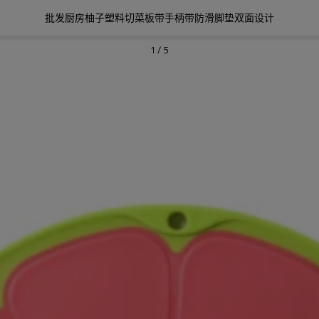
批发厨房柚子塑料切菜板带手柄带防滑脚垫双面设计
1
/
5