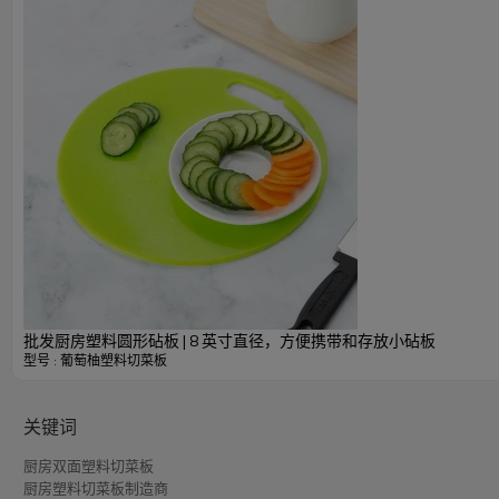
防滑边缘确保使用过程中的稳定性，提供安全可靠的切割体
双面功能：
作为定制厨房双面塑料切菜板，它提供两个可用表面，非常
会发生交叉污染。
可定制选项：
我们专门根据您的特定需求定制厨房塑料切菜板，确保完美
厨房柚子塑料切菜板技术规格
批发厨房塑料圆形砧板 | 8 英寸直径，方便携带和存放小砧板
型号 : 葡萄柚塑料切菜板
关键词
厨房双面塑料切菜板
厨房塑料切菜板制造商