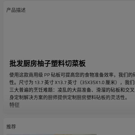
产品描述
批发厨房柚子塑料切菜板
使用这款商用级 PP 砧板可提高您的食物准备效率，我们
性。尺寸为 13.7 英寸 X13.7 英寸（35X35X1.0 厘米）
三大普遍的烹饪难题：凌乱的大蒜准备、滑溜的砧板和交
身定制解决方案的厨师提供定制厨房塑料砧板的灵活性。
特征
配有悬挂手柄：
集成悬挂手柄，节省存储空间，让您可以整理厨房工具并保
推荐
防滑设计：