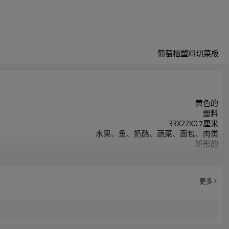
葡萄柚塑料切菜板
黄色的
塑料
33X22X0.7厘米
水果、鱼、奶酪、蔬菜、面包、肉类
矩形的
可用洗碗机清洗
更多