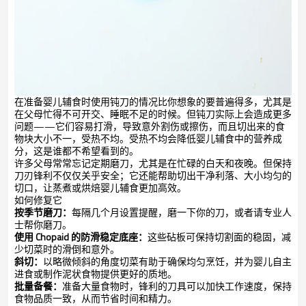
在准备婴儿辅食时使用钝刀的情况比你想象的要普遍得多，尤其是
在父母忙得不可开交、睡眠不足的时候。但钝刀实际上会造成更多
问题——它们容易打滑，导致意外割伤或擦伤，而且切出来的食
物块大小不一，受热不均。受热不均会降低婴儿辅食中的营养成
分，这是谁都不希望看到的。
许多父母常常忘记定期磨刀，尤其是在忙碌的白天和夜晚。但保持
刀刃锋利不仅仅关乎安全；它还能帮助切出干净利落、大小均匀的
切口，让蒸煮或烘焙婴儿辅食更加高效。
如何修复它
按季节磨刀：
每隔几个月设置提醒，磨一下你的刀，或者请专业人
士帮你磨刀。
使用 Chopaid 的防滑稳定底座：
这些砧板可保持切割面的稳固，减
少切菜时的滑倒和意外。
斜切：
以略微倾斜的角度切菜有助于确保均匀烹饪，并为婴儿自主
进食或制作泥状食物提供更好的质地。
批量备餐：
准备大量食物时，锋利的刀具可以加快工作速度，保持
食物品质一致，从而节省时间和精力。