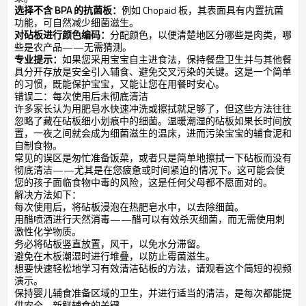
选择不含 BPA 的抗菌板：
例如 Chopaid 板，其表面具有内置抗菌
功能，可自然减少细菌滋生。
对砧板进行颜色编码：
分配颜色，以便清楚地区分哪些是肉类，哪
些是农产品——无需猜测。
专业提示：
如果您采用宝宝自主进食法，保持餐盘卫生并与其他餐
具分开存放是安全引入辅食、避免交叉污染的关键。这是一个简单
的习惯，既能保护宝宝，又能让您在用餐时安心。
错误二：每次使用后未彻底清洁
许多家长认为用肥皂水快速冲洗或擦拭就足够了，但这些方法往往
忽略了藏在砧板细小划痕中的细菌。温暖潮湿的砧板如果长时间放
置，一夜之间就会成为细菌滋生的温床，进而污染宝宝的辅食泥和
自制食物。
常见的误区是匆忙准备饭菜，或者只是简单地擦拭一下砧板而没有
彻底清洁——尤其是在您疲惫或时间紧迫的情况下。这可能会使
您的孩子面临食物中毒的风险，这是任何父母都不愿面对的。
解决方法如下：
每次使用后，将砧板浸泡在热肥皂水中，以去除细菌。
用醋喷洒进行天然消毒——醋可以有效杀灭细菌，而无需使用刺
激性化学物质。
务必将砧板竖直放置，风干，以免水分滞留。
避免在木板潮湿时进行堆叠，以防止霉菌滋生。
想要快速轻松地学习有效清洁砧板的方法，请观看这个简短的视频
演示。
保持婴儿辅食准备区域的卫生，并进行适当的清洁，是每次都能提
供安全、新鲜辅食的关键。