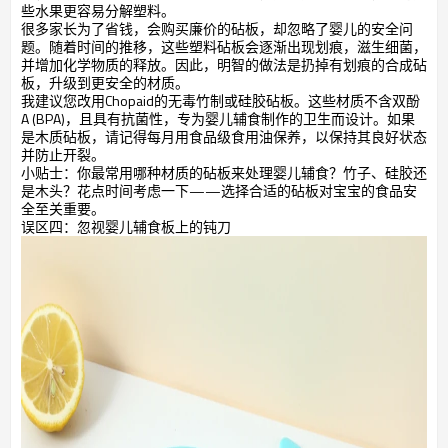
些水果更容易分解塑料。
很多家长为了省钱，会购买廉价的砧板，却忽略了婴儿的安全问
题。随着时间的推移，这些塑料砧板会逐渐出现划痕，滋生细菌，
并增加化学物质的释放。因此，明智的做法是扔掉有划痕的合成砧
板，升级到更安全的材质。
我建议您改用Chopaid的无毒竹制或硅胶砧板。这些材质不含双酚
A (BPA)，且具有抗菌性，专为婴儿辅食制作的卫生而设计。如果
是木质砧板，请记得每月用食品级食用油保养，以保持其良好状态
并防止开裂。
小贴士：你最常用哪种材质的砧板来处理婴儿辅食？竹子、硅胶还
是木头？花点时间考虑一下——选择合适的砧板对宝宝的食品安
全至关重要。
误区四：忽视婴儿辅食板上的钝刀