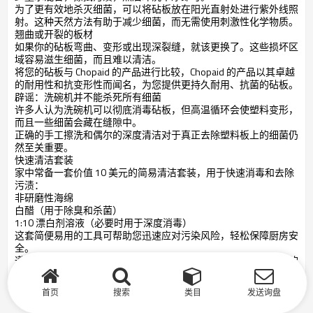
为了更有效地杀灭细菌，可以将砧板放在阳光直射处进行紫外线照
射。这种天然方法有助于减少细菌，而无需使用刺激性化学物质。
翘曲或开裂的板材
如果你的砧板弯曲、变形或出现深裂缝，就该更换了。这些损坏区
域容易滋生细菌，而且难以清洁。
将您的砧板与 Chopaid 的产品进行比较，Chopaid 的产品以其卓越
的耐用性和抗变形性而闻名，为您提供更持久耐用、抗菌的砧板。
辟谣：洗碗机并不能杀死所有细菌
许多人认为洗碗机可以彻底消毒砧板，但高温循环会使塑料变形，
而且一些细菌会藏在缝隙中。
正确的手工擦洗和偶尔的深度清洁对于真正去除塑料板上的细菌仍
然至关重要。
快速清洁套装
家中常备一套价值 10 美元的简易清洁套装，用于快速消毒和去除
污渍：
非研磨性海绵
白醋（用于除臭和杀菌）
1:10 漂白剂溶液（必要时用于深度消毒）
这套简便易用的工具可帮助您迅速应对污染风险，轻松保障厨房安
全。
遵循这些建议，您将延长砧板的使用寿命，并保持更健康、无菌的
备餐区。
首页
搜索
类目
发送询盘