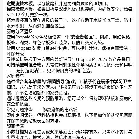
定期旋转木板
，以分散磨损并避免细菌藏匿的深切口。
经常检查地板。
如果凹槽变深或地板出现裂缝，为确保安全，请每
6 至 12 个月更换一次。
将木板竖直放置
在通风的架子上。这样有助于木板彻底干燥，防止
水分积聚，从而避免细菌滋生。
厨房分区蓝图
使用Chopaid的彩色砧板设置一个
“安全备餐区”
。例如，用红色砧
板处理肉类，绿色砧板处理蔬菜，以防止交叉污染。
使用 Chopaid 砧板自带的
护边条
，可以接住汁液，保持台面清洁。
环保升级
寻找塑料砧板卫生方面的最新进展：Chopaid 的 2025 款产品采用
可持续塑料混合物
，无需使用刺激性化学物质即可抵抗污渍和异味
——是打造更清洁、更环保厨房的理想之选。
家庭参与
通过
适合各年龄段的“细菌搜寻”游戏，让孩子们在玩乐中学习卫生
知识。
这有助于您的家人在轻松无压力的环境下养成良好的卫生习
惯，而不会增加额外的家务负担。
通过遵循这些长期的预防策略，您可以全年保持塑料砧板和厨房的
安全和抗菌。
常见问题排查——修复磨损的电路板
即使定期保养，塑料砧板也会出现磨损。以下是如何解决常见问题
并保护您的砧板表面的方法。
顽固污渍
小苏打糊
对去除姜黄或浆果等顽固污渍非常有效。只需将小苏打与
少量水混合，擦拭污渍，然后冲洗干净即可。