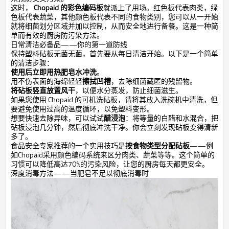
这时，
Chopaid 的彩色编码板
就派上了用场。红色板代表肉类，绿
色板代表蔬菜，其他颜色板代表不同的食物类别，您可以从一开始
就将细菌划分区域并加以控制，从而安全地进行备餐。这是一种简
单而有效的厨房防污染方法。
日常清洁必备品——你的第一道防线
保持塑料砧板无菌无菌，首先要从每日清洁开始。以下是一个简单
的清洁步骤：
使用后立即用热肥皂水冲洗
。
用不伤表面的海绵轻轻
擦拭凹槽
，去除细菌藏匿的残留物。
将砧板竖直放置风干
，以便水分蒸发，防止细菌滋生。
如果您使用 Chopaid 的可机洗砧板，请将其放入洗碗机中清洗，但
要避免使用过高的温度循环，以免塑料变形。
想要快速去除异味，可以试试
醋浸泡
：将等量的白醋和水混合，把
砧板浸泡几分钟，然后彻底冲洗干净。你会立刻发现砧板变得清新
多了。
食品安全专家推荐的一个实用技巧是
按食物类型分配砧板
——例
如Chopaid采用颜色编码系统来区分肉类、蔬菜等等。这个简单的
习惯可以降低高达70%的污染风险，让您的厨房每天都更安全。
深度消毒方法——当肥皂不足以彻底消毒时