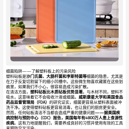
细菌陷阱——了解塑料板上的污染风险
塑料砧板是
沙门氏菌、大肠杆菌和李斯特菌等
细菌的隐患，尤其是
在刀子反复切割留下的细小凹槽中。这些微生物喜欢藏匿在这些划
痕里，如果我们不小心，很容易造成污染扩散。
在清洁方面，
塑料砧板比木质砧板优势显著
。与木材不同，塑料不
吸水，这意味着它不会吸收汁液或细菌。
威斯康星大学和美国食品
药品监督管理局（FDA）
的研究证实，细菌更容易从塑料表面被冲
洗干净。这使得塑料砧板更容易消毒，也让我们的厨房更安全。
然而，任何砧板清洁不当都会造成严重的健康问题
——据美国疾
病控制与预防中心（CDC）报告，美国每年有4800万人患上食源性
疾病
。这有力地提醒我们，需要养成良好的习惯并使用有效的工具
来预防交叉污染。