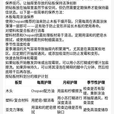
保养技巧，让抽屉里存放的砧板保持洁净如新
把砧板放在抽屉里虽然节省空间，但仍然需要定期保养才能保持最
佳状态。以下是一些简单的保养方法：
木板每周涂油保养
使用Chopaid推荐的油来防止木板干燥开裂。只需每周在表面涂抹
薄薄一层即可——这有助于防止变形并延长木板的使用寿命。
对塑料和复合板进行消毒
塑料材质和Chopaid抗菌处理板材易于清洁。定期用温和的肥皂水
擦拭，或使用醋喷雾剂抑制细菌滋生。
季节性湿度检查
夏季潮湿的天气容易导致抽屉内积聚潮气，尤其是在美国某些地
区。应定期打开抽屉通风，或添加吸湿剂以防止发霉和变形。
快速去除异味和霉菌
如果砧板开始散发异味或出现霉斑，可以用小苏打糊或柠檬汁加盐
擦洗。如果异味持久，可以将其浸泡在稀释的醋中几分钟，然后彻
底晾干后再存放。
按砧板材料划分的维护计划
板型
每周护理
月经护理
季节性护理
检查是否有裂
木头
Chopaid配方油
用盐和柠檬擦洗
缝，重新涂油
用小苏打糊进行
将抽屉通风，检
塑料/复合材料
用肥皂/醋消毒
深度清洁
查湿度
用温和的肥皂擦
检查边缘是否有
亚克力薄板
避免高湿度储存
拭
缺口