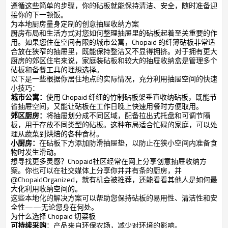
遵循这些简单的步骤，你的砧板就能保持清洁、安全，随时准备迎
接你的下一顿饭。
为本地厨房量身定制的创意抽屉收纳方案
厨房布局和生活方式对您如何整理抽屉里的砧板起着至关重要的作
用。如果您住在空间有限的城市公寓，Chopaid 的纤薄砧板非常适
合放在狭窄的抽屉里，既能保持整洁又不显得拥挤。对于拥有更大
厨房的郊区住宅来说，家庭装砧板和较大的抽屉收纳盒是管理多个
砧板和备餐工具的理想选择。
以下是一些根据你居住地点的实际情况，充分利用抽屉空间的快速
小技巧：
城市公寓：
使用 Chopaid 纤细的竹制砧板架垂直收纳砧板，既能节
省抽屉空间，又能让砧板在工作日晚上快速用餐时方便取用。
郊区厨房：
将抽屉划分成不同区域，配备拉出式托盘和可调节隔
板，用于存放不同类型的砧板。这种布局适合忙碌的家庭，可以处
理从蔬菜到烘焙的各种食材。
小厨房：
在砧板下方添加防滑抽屉垫，以防止在狭小空间内准备食
物时发生滑动。
想寻找更多灵感？Chopaid社区经常在网上分享创意抽屉收纳方
案。你也可以在社交媒体上分享你井井有条的厨房，并
@ChopaidOrganized，就有机会被推荐，还能看看其他人是如何最
大化利用收纳空间的。
这些本地化的解决方案可以帮助您保持砧板的易用性、清洁性和安
全性——无论您身在何处。
为什么选择 Chopaid 切菜板
可持续采购
：产品来自环保农场，减少对环境的影响。