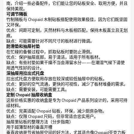
南，介绍一些必备配件，它们能让您的砧板安全、取用方便，并且
保持美观。
可调节隔板
竹制隔板与 Chopaid 木制砧板搭配使用效果极佳，因为它们既坚固
又环保。
优点：间距可定制，天然材料与木板相匹配，保持木板直立且无划
痕。
缺点：可能需要针对不同尺寸的板材进行微调。
防滑垫和抽屉衬垫
在忙碌的备餐过程中，抓取砧板时要防止滑倒。
优点：保护抽屉底部，易于清洁，适用于所有板材。
缺点：有些衬垫如果干燥不当会滞留水分——在潮湿气候下请使
用透气性好的设计。
深抽屉用拉出式托盘
拉出式托盘方便取用存放在较深或较低抽屉中的砧板。
优点：更好的空气流通，更快的可视性，减少了板材堆叠的需求。
缺点：需要安装，可能需要工具。
定制 Chopaid 抽屉收纳盒
这些价格实惠的收纳盒是专为 Chopaid 产品系列设计的，采用可持
续材料。
优点：完美适配 Chopaid 砧板，环保，减少厨房杂物。
缺点：仅限 Chopaid 尺码，但非常适合忠实用户。
抽屉里砧板的整理方法（分步指南）
用于超薄型材的垂直开槽
垂直收纳是节省抽屉空间的好方法，尤其适合像Chopaid亚克力板