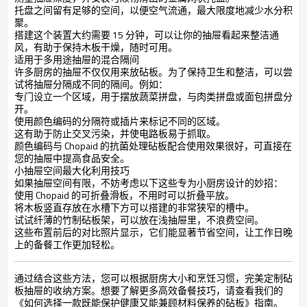
托盘之间留有足够的空间，以便空气流通，最大限度地减少水分积
聚。
搭建这个装置大约需要 15 分钟，可以让你的抽屉看起来整洁通
风，有助于保持木板干燥，随时可用。
适用于多用途抽屉的混合隔间
许多厨房的抽屉不仅仅用来放砧板。为了保持卫生和整洁，可以尝
试将抽屉分隔成不同的隔间。例如：
专门设立一个区域，用于摆放蔬菜拼盘，与肉类拼盘或面包拼盘分
开。
使用颜色编码的分隔符或插片来标记不同的区域。
这有助于防止交叉污染，并使电路板易于抓取。
颜色编码与 Chopaid 的抗菌处理砧板配合使用效果很好，可直接在
您的抽屉中提高食品安全。
小抽屉空间最大化利用技巧
如果抽屉空间有限，不妨考虑以下这些专为小厨房设计的妙招：
使用 Chopaid 的可折叠滑板，不用时可以折叠平放。
将木板竖直存放在水槽下方可以搭建的非常狭窄的槽中。
试试纤薄的竹制砧板架，可以放在浅抽屉里，不浪费空间。
这些布置前后的对比照片显示，它们能显著节省空间，让工作日晚
上的备餐工作更加轻松。
通过结合这些方法，您可以根据厨房大小和烹饪习惯，完美定制砧
板抽屉的收纳方案。想要了解更多高效备餐技巧，请查看我们的
《如何选择一款既能保护健康又能兼顾材料保养的砧板》指南。