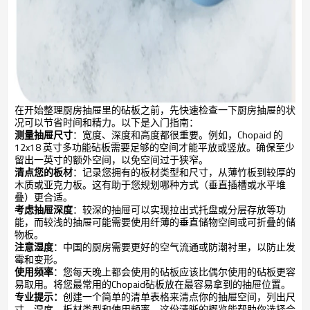
在开始整理厨房抽屉里的砧板之前，先快速检查一下厨房抽屉的状
况可以节省时间和精力。以下是入门指南：
测量抽屉尺寸
：宽度、深度和高度都很重要。例如，Chopaid 的
12x18 英寸多功能砧板需要足够的空间才能平放或竖放。确保至少
留出一英寸的额外空间，以免空间过于狭窄。
清点您的板材
：记录您拥有的板材类型和尺寸，从薄竹板到较厚的
木质或亚克力板。这有助于您规划哪种方式（垂直插槽或水平堆
叠）更合适。
考虑抽屉深度
：较深的抽屉可以实现拉出式托盘或分层存放等功
能，而较浅的抽屉可能需要使用纤薄的垂直储物空间或可折叠的储
物板。
注意湿度
：中国的厨房需要更好的空气流通或防潮衬里，以防止发
霉和变形。
使用频率
：您每天晚上都会使用的砧板应该比偶尔使用的砧板更容
易取用。将您最常用的Chopaid砧板放在最容易拿到的抽屉位置。
专业提示：
创建一个简单的清单表格来清点你的抽屉空间，列出尺
寸、湿度、板材类型和使用频率。这份清晰的概览能帮助你选择合