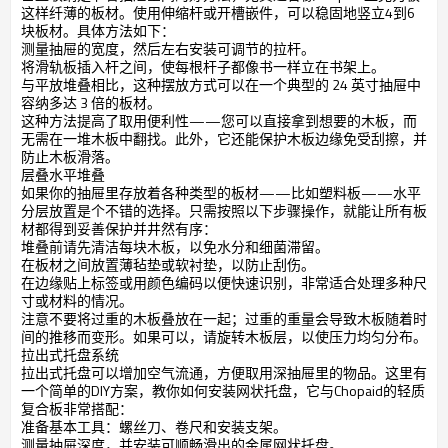
这样纤薄的板材。使用伸缩杆或开槽嵌件，可以稳固地竖立4到6
块板材。具体方法如下：
测量抽屉的宽度，然后左右安装可调节的拉杆。
将滑轨板插入杆之间，使每根杆子都像书一样立在书架上。
与平放堆叠相比，这种摆放方式可以在一个典型的 24 英寸抽屉中
容纳多达 3 倍的板材。
这种方法提高了取用便利性——您可以直接拿到想要的木板，而
无需在一堆木板中翻找。此外，它还能保护木板边缘免受刮擦，并
防止木板滑落。
层叠水平堆叠
如果你的抽屉里存放着各种类型的板材——比如塑料板——水平
分层放置是个不错的选择。只需按照以下步骤操作，就能让所有板
材都得到妥善保护并井然有序：
堆叠前请先清洁每块木板，以免水分和细菌滞留。
在板材之间放置薄毡垫或软衬垫，以防止刮伤。
在边缘贴上标签或用颜色编码以便快速识别，非常适合处理多种尺
寸或材料的情况。
注意不要将过重的木板叠放在一起；过重的重量会导致木板随着时
间的推移而变形。如果可以，请旋转木板层，以使压力均匀分布。
拉出式托盘系统
拉出式托盘可以增加空气流通，方便取用深抽屉里的物品。这里有
一个简单的DIY方案，教你如何安装网状托盘，它与Chopaid的轻质
复合板非常搭配：
准备基本工具：螺丝刀、卷尺和安装支架。
测量抽屉深度，并安装可顺畅滑出的金属网状托盘。