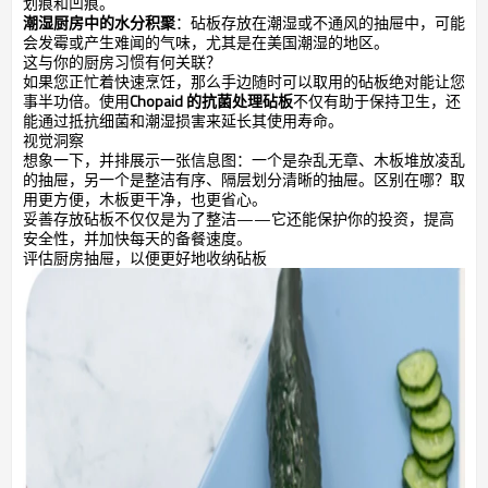
划痕和凹痕。
潮湿厨房中的水分积聚
：砧板存放在潮湿或不通风的抽屉中，可能
会发霉或产生难闻的气味，尤其是在美国潮湿的地区。
这与你的厨房习惯有何关联？
如果您正忙着快速烹饪，那么手边随时可以取用的砧板绝对能让您
事半功倍。使用
Chopaid 的抗菌处理砧板
不仅有助于保持卫生，还
能通过抵抗细菌和潮湿损害来延长其使用寿命。
视觉洞察
想象一下，并排展示一张信息图：一个是杂乱无章、木板堆放凌乱
的抽屉，另一个是整洁有序、隔层划分清晰的抽屉。区别在哪？取
用更方便，木板更干净，也更省心。
妥善存放砧板不仅仅是为了整洁——它还能保护你的投资，提高
安全性，并加快每天的备餐速度。
评估厨房抽屉，以便更好地收纳砧板