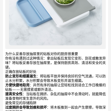
为什么妥善存放抽屉里的砧板对你的厨房很重要
你有没有遇到过这种情况：拿出砧板后发现它变形、刮花或散发异
味？将砧板妥善存放在抽屉里，是保持厨房高效、清洁和安全的关
键。
正确存放砧板的好处
防止变形和细菌滋生
：将砧板平放并保持良好的空气流通，可以防
止水分积聚，水分积聚会导致木板变形并滋生细菌。
方便快捷地取用
：井然有序的抽屉让您轻松找到适合工作日晚餐的
砧板——无需摸索或额外清洁。
提高安全性
：当砧板在拥挤、杂乱的抽屉中不会滑动时，就能降低
准备食物时发生意外的风险。
避免常见的存储陷阱
过度拥挤会导致划痕和损坏
：将木板推到一起会产生摩擦，导致深