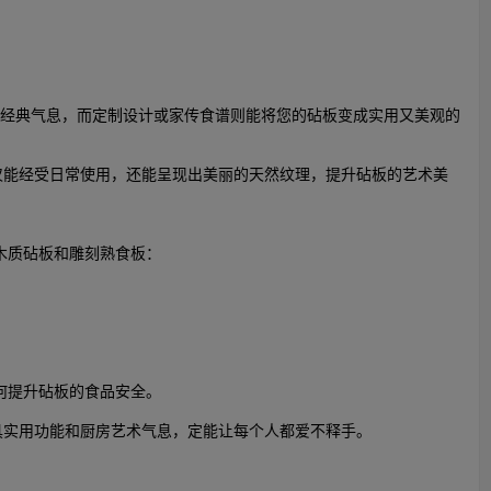
增添经典气息，而定制设计或家传食谱则能将您的砧板变成实用又美观的
不仅能经受日常使用，还能呈现出美丽的天然纹理，提升砧板的艺术美
木质砧板和雕刻熟食板：
何提升砧板的食品安全。
兼具实用功能和厨房艺术气息，定能让每个人都爱不释手。