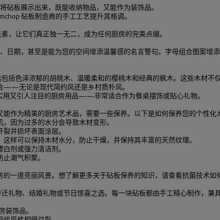
可以将砧板展示出来，既能收纳物品，又能作为装饰品。
mchop 砧板制造商的手工工艺提升其格调。
己的元素，让它们真正独一无二，成为任何厨房的完美点缀。
上名字、日期，甚至是能为您的空间增添温馨感的名言警句。字母组合图案
热门之选包括色泽浓郁的胡桃木、温暖柔和的樱桃木和经典的枫木。这些木材
合——无论是现代简约风还是乡村质朴风。
一件既实用又引人注目的厨房用品——非常适合作为餐桌摆饰或贴心礼物。
又能作为精美的厨房艺术品，需要一些保养。以下是如何保养您的个性化
机，因为过多的水分会导致木材变形。
开裂并损坏表面涂层。
。这样可以保持木材水分，防止干燥，并保持其丰富的天然纹理。
漂白剂或强力清洁剂。
防止潮气积聚。
。
房的一道亮丽风景。想了解更多关于砧板保养的知识，请查看抗菌技术如
性化乔迁礼物、结婚礼物或节日惊喜之选。每一块砧板都由手工精心制作，
。
房装饰品。
现代风格相得益彰。