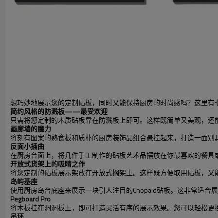
想巧妙地展示您的定制砧板，同时又能保持厨房的时尚感吗？这里有七个绝
简约风格的防溅板——最受欢迎
只需将您定制的木质砧板靠在防溅板上即可。这样既简单又美观，还
画廊墙的魔力
将刻有图案的熟食板和质朴的厨房装饰品组合悬挂起来，打造一面别
反面小插曲
在厨房台面上，将几件手工制作的砧板艺术品摆放在你最喜欢的餐具
开放式货架上的吸睛之作
将您定制的砧板展示架放在开放式搁架上。这样既方便取用砧板，又
岛屿基座
使用厨房岛台底座来展示一块引人注目的Chopaid砧板。这非常适
Pegboard Pro
将木板挂在洞洞板上，即可打造灵活有序的展示效果。您可以轻松更
吊环