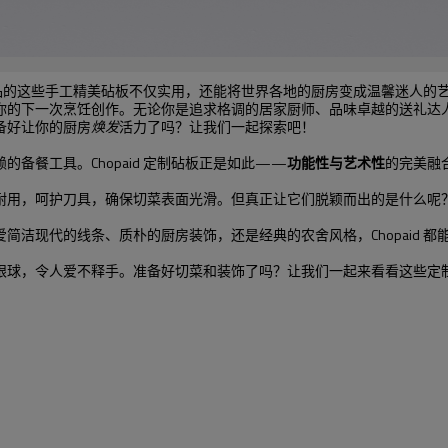
d 出品的这些手工精美砧板不仅实用，还能将世界各地的厨房变成温馨迷人
你的下一次烹饪创作。无论你是追求格调的居家厨师、品味卓越的送礼达
备好让你的厨房
焕发
活力了吗？让我们一起探索吧！
备餐工具。Chopaid 定制砧板正是如此——
功能性与艺术性
的完美融
耐用，呵护刀具，确保切菜表面光滑。但真正让它们脱颖而出的是什么呢
爱简洁现代的线条、质朴的厨房装饰，还是经典的农舍风格，Chopaid
眼球，令人爱不释手。准备好切菜和装饰了吗？让我们一起来看看这些定