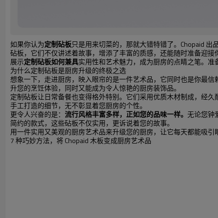
如果你认为
定制砧板
只是用来切菜的，那就大错特错了。Chopai
砧板，它们不仅讲述着故事，增添了丰富的质感，还能随时准备迎接
展示
定制砧板如何兼具
实用性和艺术魅力，成为厨房的点睛之笔。准
为什么定制砧板是厨房升级的终极之选
想象一下，走进厨房，映入眼帘的是一件艺术品，它同时也是你最信赖的
升您的烹饪体验，同时又能成为令人惊艳的厨房装饰品。
定制砧板让日常备餐也变得格外特别。它们采用优质木材制成，经久
手工打造的细节，无不彰显着您厨房的个性。
更令人兴奋的是：
流行风格丰富多样，正如您的品味一样。
无论您钟
简约的款式，这些砧板不仅实用，更诉说着您的故事。
用一件实用又美观的厨房艺术品来升级您的厨房，让它每天都能吸引
7 种巧妙方法，将 Chopaid 木板变成厨房艺术品