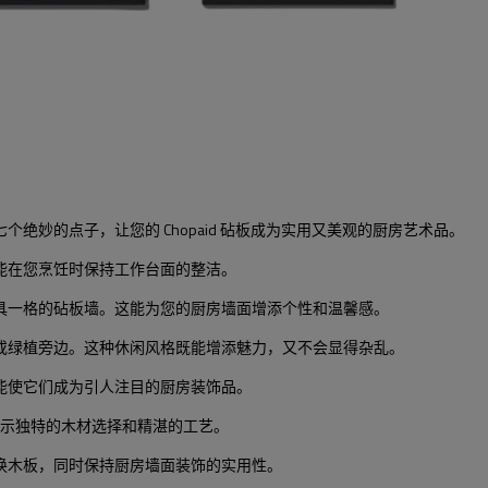
妙的点子，让您的 Chopaid 砧板成为实用又美观的厨房艺术品。
能在您烹饪时保持工作台面的整洁。
具一格的砧板墙。这能为您的厨房墙面增添个性和温馨感。
或绿植旁边。这种休闲风格既能增添魅力，又不会显得杂乱。
能使它们成为引人注目的厨房装饰品。
合展示独特的木材选择和精湛的工艺。
换木板，同时保持厨房墙面装饰的实用性。