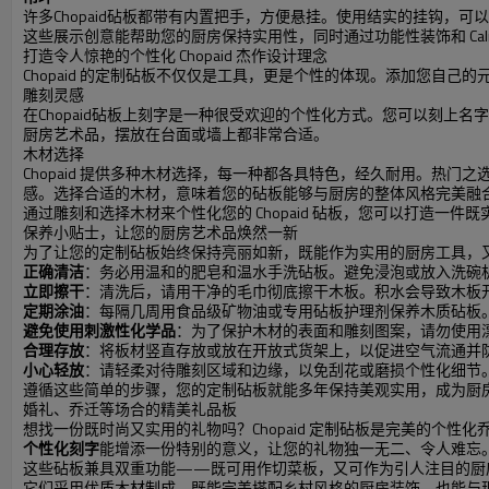
许多Chopaid砧板都带有内置把手，方便悬挂。使用结实的挂钩，
这些展示创意能帮助您的厨房保持实用性，同时通过功能性装饰和 Cal
打造令人惊艳的个性化 Chopaid 杰作设计理念
Chopaid 的定制砧板不仅仅是工具，更是个性的体现。添加您自
雕刻灵感
在Chopaid砧板上刻字是一种很受欢迎的个性化方式。您可以刻
厨房艺术品，摆放在台面或墙上都非常合适。
木材选择
Chopaid 提供多种木材选择，每一种都各具特色，经久耐用。
感。选择合适的木材，意味着您的砧板能够与厨房的整体风格完美融
通过雕刻和选择木材来个性化您的 Chopaid 砧板，您可以打造
保养小贴士，让您的厨房艺术品焕然一新
为了让您的定制砧板始终保持亮丽如新，既能作为实用的厨房工具，
正确清洁
：务必用温和的肥皂和温水手洗砧板。避免浸泡或放入洗碗
立即擦干
：清洗后，请用干净的毛巾彻底擦干木板。积水会导致木板
定期涂油
：每隔几周用食品级矿物油或专用砧板护理剂保养木质砧板
避免使用刺激性化学品
：为了保护木材的表面和雕刻图案，请勿使用
合理存放
：将板材竖直存放或放在开放式货架上，以促进空气流通并
小心轻放
：请轻柔对待雕刻区域和边缘，以免刮花或磨损个性化细节
遵循这些简单的步骤，您的定制砧板就能多年保持美观实用，成为厨
婚礼、乔迁等场合的精美礼品板
想找一份既时尚又实用的礼物吗？Chopaid 定制砧板是完美的个
个性化刻字
能增添一份特别的意义，让您的礼物独一无二、令人难忘
这些砧板兼具双重功能——既可用作切菜板，又可作为引人注目的厨
它们采用优质木材制成，既能完美搭配乡村风格的厨房装饰，也能与