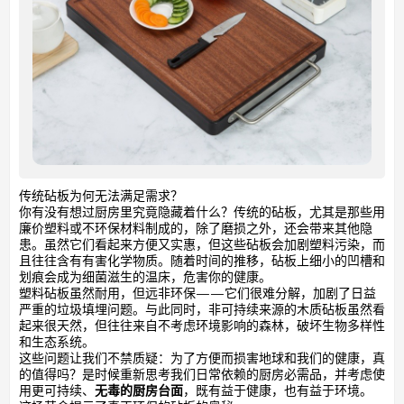
传统砧板为何无法满足需求？
你有没有想过厨房里究竟隐藏着什么？传统的砧板，尤其是那些用
廉价塑料或不环保材料制成的，除了磨损之外，还会带来其他隐
患。虽然它们看起来方便又实惠，但这些砧板会加剧塑料污染，而
且往往含有有害化学物质。随着时间的推移，砧板上细小的凹槽和
划痕会成为细菌滋生的温床，危害你的健康。
塑料砧板虽然耐用，但远非环保——它们很难分解，加剧了日益
严重的垃圾填埋问题。与此同时，非可持续来源的木质砧板虽然看
起来很天然，但往往来自不考虑环境影响的森林，破坏生物多样性
和生态系统。
这些问题让我们不禁质疑：为了方便而损害地球和我们的健康，真
的值得吗？是时候重新思考我们日常依赖的厨房必需品，并考虑使
用更可持续、
无毒的厨房台面
，既有益于健康，也有益于环境。