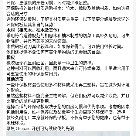
环保、更健康的烹饪习惯，同时减少碳足迹。
环保砧板的最佳材质选购指南：竹木、橡胶及其他材质，如何选择
合适的尺寸
选购环保砧板时，了解其材质至关重要。以下简要介绍最受欢迎的
环保砧板及其各自的优势：
木材（相思木、柚木及其他）
采用符合道德规范的相思木和柚木制成的切菜工具经久耐用，可生
物降解，并具有美丽的天然饰面。
木质砧板对刀具比较温和，如果保养得当，可以使用很长时间。
他们还提供不含任何有害化学物质的无毒厨房台面。
橡皮
橡胶板无孔且耐细菌，因此是一种卫生的选择。
这种材料可以回收利用，而且通常来自可持续来源，非常适合用于
可重复使用的环保厨房用具。
其他选项
一些环保板材混合使用多种材料或采用再生塑料，旨在减少对环境
的影响。
虽然这些材料不能完全生物降解，但它们仍然可以减少浪费，并且
比廉价的塑料板更耐用。
选择合适的环保砧板取决于您的厨房习惯和优先事项。考虑的因素
包括耐用性、维护保养以及砧板整个生命周期的环保程度。选择一
款经久耐用且本身就环保的砧板，不仅有益于您的健康，也有益于
地球环境。
聚焦 Chopaid 开创可持续砍伐的先河