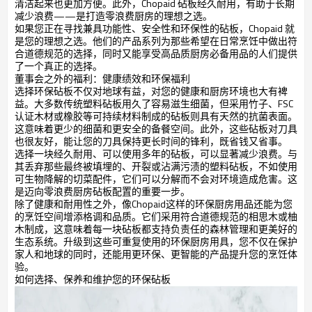
清洁起来也更加方便。此外，Chopaid 砧板经久耐用，有助于长期
减少浪费——是打造零浪费厨房的理想之选。
如果您正在寻找兼具功能性、安全性和环保性的砧板，Chopaid 就
是您的理想之选。他们的产品系列为那些希望在日常烹饪中做出符
合道德规范的选择，同时又能享受高品质厨房必备用品的人们提供
了一个真正的选择。
董事会之外的福利：健康绩效和环保福利
选择环保砧板不仅对地球有益，对您的健康和厨房环境也大有裨
益。大多数传统塑料砧板用久了容易滋生细菌，但采用竹子、FSC
认证木材或橡胶等可持续材料制成的砧板则具有天然的抗菌表面。
这意味着更少的细菌和更安全的备餐空间。此外，这些砧板对刀具
也很友好，能让您的刀具保持更长时间的锋利，既省钱又省事。
选择一块经久耐用、可以使用多年的砧板，可以显著减少浪费。与
其丢弃那些最终被填埋的、开裂或沾满污渍的塑料砧板，不如使用
可生物降解的切菜配件，它们可以分解而不会对环境造成危害。这
是迈向零浪费厨房砧板配置的重要一步。
除了健康和耐用性之外，像Chopaid这样的环保厨房用品还能为您
的烹饪空间增添格调和品质。它们采用符合道德规范的相思木或柚
木制成，这意味着每一块砧板都支持负责任的森林管理和更美好的
生态系统。升级到这些可重复使用的环保厨房用具，您不仅在保护
家人和地球的同时，还能用更环保、更智能的产品提升您的烹饪体
验。
如何选择、保养和维护您的环保砧板