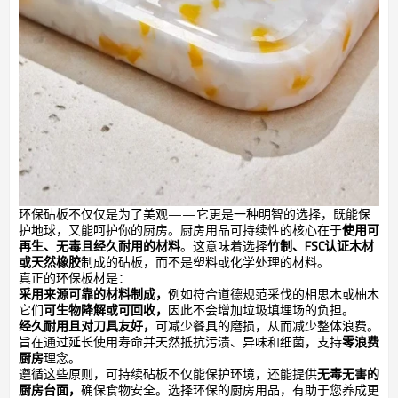
环保砧板不仅仅是为了美观——它更是一种明智的选择，既能保
护地球，又能呵护你的厨房。厨房用品可持续性的核心在于
使用可
再生、无毒且经久耐用的材料
。这意味着选择
竹制、FSC认证木材
或天然橡胶
制成的砧板，而不是塑料或化学处理的材料。
真正的环保板材是：
采用来源可靠的材料制成，
例如符合道德规范采伐的相思木或柚木
它们
可生物降解或可回收，
因此不会增加垃圾填埋场的负担。
经久耐用且对刀具友好，
可减少餐具的磨损，从而减少整体浪费。
旨在通过延长使用寿命并天然抵抗污渍、异味和细菌，支持
零浪费
厨房
理念。
遵循这些原则，可持续砧板不仅能保护环境，还能提供
无毒无害的
厨房台面，
确保食物安全。选择环保的厨房用品，有助于您养成更