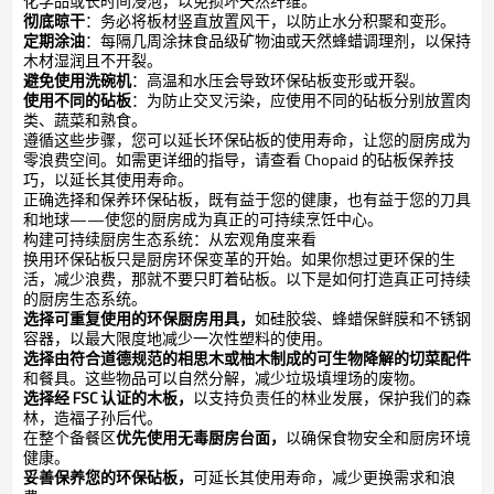
化学品或长时间浸泡，以免损坏天然纤维。
彻底晾干
：务必将板材竖直放置风干，以防止水分积聚和变形。
定期涂油
：每隔几周涂抹食品级矿物油或天然蜂蜡调理剂，以保持
木材湿润且不开裂。
避免使用洗碗机
：高温和水压会导致环保砧板变形或开裂。
使用不同的砧板
：为防止交叉污染，应使用不同的砧板分别放置肉
类、蔬菜和熟食。
遵循这些步骤，您可以延长环保砧板的使用寿命，让您的厨房成为
零浪费空间。如需更详细的指导，请查看 Chopaid 的砧板保养技
巧，以延长其使用寿命。
正确选择和保养环保砧板，既有益于您的健康，也有益于您的刀具
和地球——使您的厨房成为真正的可持续烹饪中心。
构建可持续厨房生态系统：从宏观角度来看
换用环保砧板只是厨房环保变革的开始。如果你想过更环保的生
活，减少浪费，那就不要只盯着砧板。以下是如何打造真正可持续
的厨房生态系统。
选择可重复使用的环保厨房用具，
如硅胶袋、蜂蜡保鲜膜和不锈钢
容器，以最大限度地减少一次性塑料的使用。
选择由符合道德规范的相思木或柚木制成的可生物降解的切菜配件
和餐具。这些物品可以自然分解，减少垃圾填埋场的废物。
选择经 FSC 认证的木板，
以支持负责任的林业发展，保护我们的森
林，造福子孙后代。
在整个备餐区
优先使用无毒厨房台面，
以确保食物安全和厨房环境
健康。
妥善保养您的环保砧板，
可延长其使用寿命，减少更换需求和浪