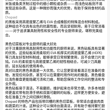
米饭或鱼类烹制过程中的细小颗粒或杂质——而浅色砧板则不易
发现这些杂质。这是一种微妙而强大的优势，有助于保持食材的品
质。
Chopaid
的黑板采用高密度聚乙烯与 EVA 合成橡胶的特殊混合材料制成。
这种组合不仅具有出色的抗菌性能，而且坚韧耐用，易于日常消毒
——对于追求兼具耐用性和安全性的专业厨师来说，堪称完美组
合。
黑色切菜板对专业厨师的最大好处
对于注重厨房用具耐用性和功能性的厨师来说，黑色砧板具有显著
的优势。这些砧板采用柔软的 EVA 和厚实的高密度聚乙烯 (HDPE)
等刀具友好型材料制成，能够承受日常频繁使用，且不会使刀片变
钝。EVA 的柔软度与高密度聚乙烯的韧性相结合，可减少刀具磨
损，延长砧板的使用寿命。
高对比度的黑色表面是一大优势。它让您更容易看清正在准备的食
物，发现任何杂质，甚至可以在需要时用作时尚的餐盘。黑色餐盘
比浅色餐盘更能隐藏污渍和刀痕，帮助您保持工作空间的整洁和专
业外观。
黑色砧板易于清洁，不易磨损，维护起来也非常方便。许多本地厨
师更喜欢带有防滑手柄和双面可翻转的砧板，这样更方便安全，避
免在准备工作之间切换时滑倒。
Chopaid 的特色产品包括带凹槽的黑色切菜板，非常适合盛放肉类
和蔬菜的汁液。这种设计可以保持台面清洁，并有助于维持繁忙厨