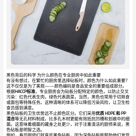
黑色背后的科学 为什么颜色在专业厨房中如此重要
有没有想过，在繁忙的厨房里选择砧板时，颜色为什么如此重要？
这不仅仅是为了美观——颜色编码是食品安全的重要组成部分。
根据
HACCP标准
，专业厨房会为砧板分配特定的颜色，以防止交叉
污染：红色代表生肉，绿色代表蔬菜，当然，黑色也常用于切熟食
或面包等特殊任务。这种清晰的体系可以降低污染风险，让卫生检
查员感到满意。
黑色砧板的卫生优势远不止颜色区分。它们采用
优质 HDPE 和 PP
混合
等无孔材料制成，比多孔木材更能有效抵抗凹槽和划痕中的细
菌。这意味着细菌的藏身之处更少，对于注重清洁的厨师来说，黑
色砧板是明智之选。
例如，寿司厨师们就喜欢黑色砧板，因为深色砧板能帮助他们发现