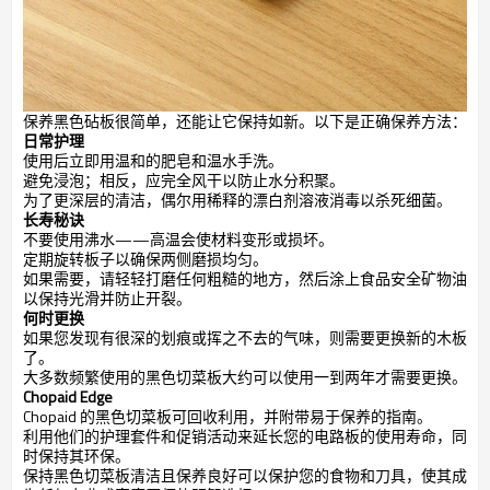
保养黑色砧板很简单，还能让它保持如新。以下是正确保养方法：
日常护理
使用后立即用温和的肥皂和温水手洗。
避免浸泡；相反，应完全风干以防止水分积聚。
为了更深层的清洁，偶尔用稀释的漂白剂溶液消毒以杀死细菌。
长寿秘诀
不要使用沸水——高温会使材料变形或损坏。
定期旋转板子以确保两侧磨损均匀。
如果需要，请轻轻打磨任何粗糙的地方，然后涂上食品安全矿物油
以保持光滑并防止开裂。
何时更换
如果您发现有很深的划痕或挥之不去的气味，则需要更换新的木板
了。
大多数频繁使用的黑色切菜板大约可以使用一到两年才需要更换。
Chopaid Edge
Chopaid 的黑色切菜板可回收利用，并附带易于保养的指南。
利用他们的护理套件和促销活动来延长您的电路板的使用寿命，同
时保持其环保。
保持黑色切菜板清洁且保养良好可以保护您的食物和刀具，使其成