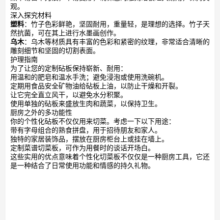
观。
深入探究材料
塑料
：竹子色彩鲜艳，坚固耐用，重量轻，是理想的选择。竹子天
然抗菌，可在其上进行水墨画创作。
乌木
：乌木等材质具有丰富的色彩和紧密的纹理，非常适合清晰的
雕刻细节和坚固的切割表面。
护理指南
为了让您的定制砧板保持崭新、耐用：
用温和的肥皂和温水手洗；避免浸泡或使用洗碗机。
定期用食品安全矿物油给砧板上油，以防止干燥和开裂。
让它完全直立风干，以避免水分积聚。
使用单独的砧板来盛放生肉和蔬菜，以保持卫生。
厨房之外的多功能性
你的个性化砧板不仅仅用来切菜。考虑一下以下用途：
带有字母组合的熟食拼盘，用于招待朋友和家人。
独特的家居装饰品，摆放在厨房柜台上或挂在墙上。
定制菜谱切菜板，可作为用餐时的谈话开场白。
这些实用的优点意味着个性化切菜板不仅仅是一种厨房工具，它还
是一种结合了日常使用功能和情感的持久礼物。