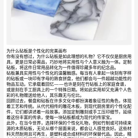
为什么砧板是个性化的完美画布
你有没有想过，为什么砧板是如此理想的礼物？它不仅仅是厨房用
具，更是日常必需品，巧妙地将实用性与个人意义融为一体。定制
砧板，将这件日常用品转化为一件值得珍藏多年的纪念品。
砧板兼具实用性与个性化的温馨触感。每当有人拿起一块刻有字样
的砧板或一块印有字母的熟食拼盘，他们都会与一件超越功能性的
物品互动。它承载着回忆——也许是刻在竹砧板上的家庭食谱，
或是刻在手工厨具上的一个特殊日期。将如此实用却又充满个人色
彩的礼物赠送给他人，其乐趣无与伦比。
回顾过去，餐盘和砧板在许多文化中都扮演着象征性的角色，体现
着工艺和传统。从代代相传的雕花木板，到现代厨房里的个性化配
件，它们都讲述着一段故事。添加定制雕刻或手工压印细节，延续
着这份丰富的传承，使每一块砧板都成为现代的传家宝。
此外，在当今世界，选择环保的个性化礼物，例如竹制或可持续来
源的木质砧板，无论从哪个层面来说，都会让人感觉良好。这些材
料天然耐用且可再生，是塑料或合成材料的环保替代品。因此，精