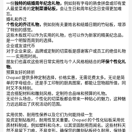
一份
独特的结婚周年纪念礼物，
例如刻有字母的熟食拼盘或印有爱
人最爱菜肴的
定制菜谱砧板，
会让生日和周年纪念日变得更加难
忘。
婚礼和乔迁
个性化的乔迁礼物，
例如刻有夫妻姓名和结婚日期的竹砧板，增添
了特别的感觉。
这些木板既可以作为实用的礼物，也可以作为新家的精美纪念品，
是一个明智而周到的选择。
企业或友谊代币
对于企业来说，品牌或定制的切菜板是感谢客户或员工的绝佳礼物
——实用而时尚。
朋友们也喜欢这些将日常实用性与个人风格相结合的
环保个性化礼
物
。
预算友好的转折
Chopaid 提供多种定制选择，价格实惠，无需花费太多。无论是简
单的字母组合，还是手工印制的厨具图案，都能让您物超所值，同
时又不失特别。
混合搭配材料和雕刻风格，定制符合品味和预算的礼物。
无论什么场合，个性化的切菜板都会带来一种贴心的魅力，这种魅
力远远超出了庆祝活动的范围。
实用优势、耐用性保养以及它们为何能持续一生
投资定制砧板时，耐用性至关重要。Chopaid 的个性化砧板采用优
质材料制成，例如塑料和乌木，以其坚固耐用而闻名。这些材料天
然不易留下刀痕，不易变形，确保您的雕刻砧板经久耐用，保持美