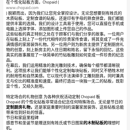
在个性化砧板方面，Chopaid (
www.chopaid.com
) 脱颖而出，因为我们让您完全掌控设计。无论您想要刻有姓氏的
木质砧板、定制食谱的砧板，还是印有字母的熟食拼盘，我们都能
提供丰富的选择。我们的设计工具易于使用，您可以直接在手机或
电脑上选择字体、添加图形或上传您自己的作品。
这些砧板的真正特别之处在于顾客们与我们分享的故事。一位用户
在砧板上刻上了一份代代相传的珍贵家传食谱，将其变成了一件充
满情感的家居装饰礼物。另一位用户则为新房主提供了定制厨房礼
物的创意，刻上新房主的入住日期和姓名，留下永恒的回忆。这些
真实的故事展现了一块简单的竹砧板雕刻如何变成一件珍贵的纪念
品。
在幕后，我们运用精准的激光雕刻技术，确保每个细节都清晰锐
利。这项技术让我们能够个性化定制每块砧板，同时又不牺牲木材
的耐用性和自然美感。它以现代手法演绎手工雕刻厨具，同时兼具
无与伦比的精准度和速度。最终打造出一块独一无二的砧板，既彰
显个性，又经久耐用。
特定场合的礼物创意 为各种庆祝活动定制 Chopaid 板
Chopaid 的个性化砧板非常适合纪念任何特殊场合。无论是节日的
定制厨房礼物，
还是家庭重要时刻的温馨家居装饰，这些砧板总能
带来恰到好处的惊喜。
节日和家庭里程碑
感恩节和圣诞节是赠送刻有姓氏或节日图案
的木制砧板的
理想时
机。