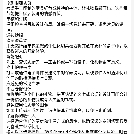
添加附加功能
考虑手工印制的厨具细节或独特的字体，让礼物脱颖而出。这些细
节能提升家居装饰的情感价值。
审核和订购
仔细检查拼写和设计布局。确保一切看起来正确，避免常见的错
误。
送礼妙招
演示很重要
用天然纤维布包裹您的个性化切菜板或将其放在质朴的盒子中，以
获得迷人的开箱体验。
智能配对
附上一套优质厨刀、手工香料或手写食谱卡，让礼物更有意义。
附上护理指南
打印或通过电子邮件发送简单的保养说明，以便收件人知道如何让
他们的砧板保持多年美观。
应避免的常见陷阱
不要仓促设计
慢慢地打造个性化的礼物。拼写错误的名字或仓促的设计可能会让
一份精心的礼物变成令人失望的礼物。
避免使用低质量的图像
如果上传徽标或照片，请确保其分辨率高，以便清晰雕刻。
了解你的收件人
选择适合他们的厨房和生活方式的风格，以确保您的定制切菜板受
到喜爱并经常使用。
按照以下步骤操作，您的 Chopaid 个性化砧板就能让您从第一眼看