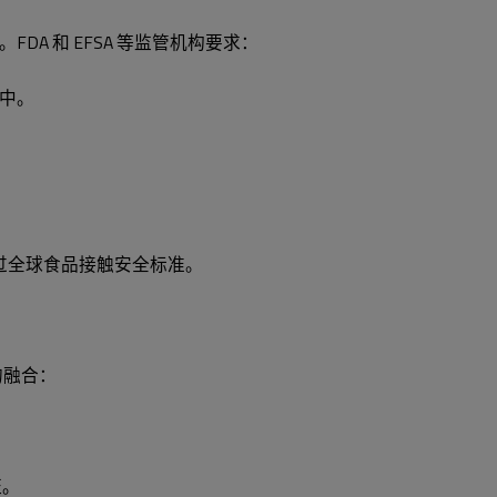
A 和 EFSA 等监管机构要求：
中。
超过全球食品接触安全标准。
的融合：
证。