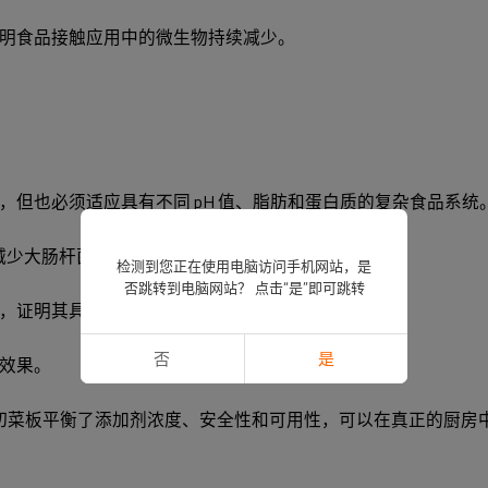
明食品接触应用中的微生物持续减少。
但也必须适应具有不同 pH 值、脂肪和蛋白质的复杂食品系统
有效减少大肠杆菌和沙门氏菌等常见病原体。
检测到您正在使用电脑访问手机网站，是
否跳转到电脑网站？ 点击“是”即可跳转
，证明其具有超越理论的实际效益。
否
是
效果。
板，该切菜板平衡了添加剂浓度、安全性和可用性，可以在真正的厨